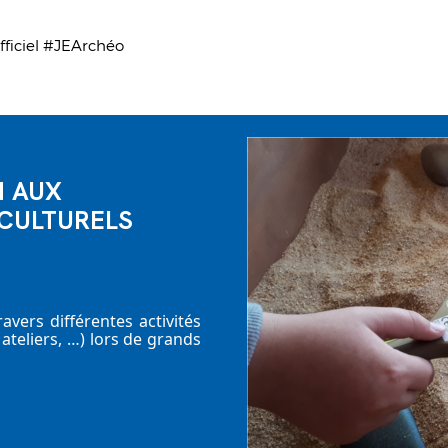
ficiel
#JEArchéo
N AUX
CULTURELS
vers différentes activités
ateliers, …) lors de grands