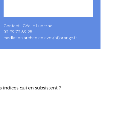
Contact : Cécile Luberne
02 99 72 69 25
mediation.archeo.cpievdv(at)orange.fr
 indices qui en subsistent ?