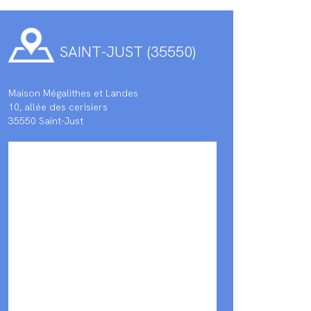
SAINT-JUST (35550)
Maison Mégalithes et Landes
10, allée des cerisiers
35550 Saint-Just