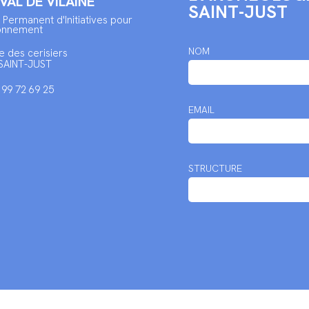
 VAL DE VILAINE
SAINT-JUST
 Permanent d'Initiatives pour
ronnement
NOM
e des cerisiers
SAINT-JUST
2 99 72 69 25
EMAIL
STRUCTURE