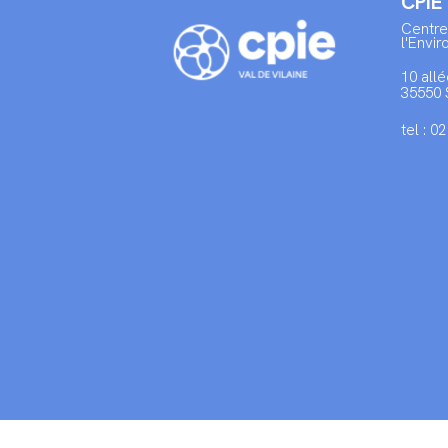
CPIE
Centre
l'Envi
10 allé
35550 
tel : 0