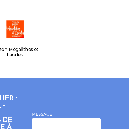
son Mégalithes et
Landes
IER :
 -
MESSAGE
 DE
E À