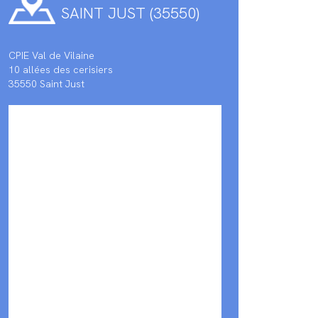
SAINT JUST (35550)
CPIE Val de Vilaine
10 allées des cerisiers
35550 Saint Just