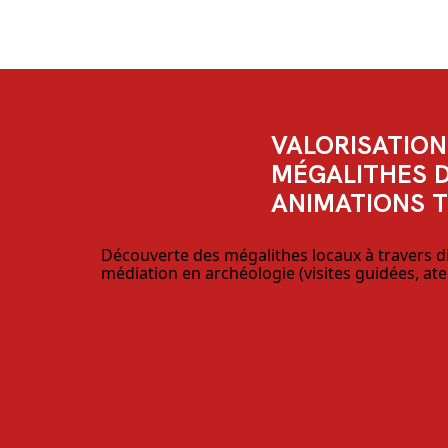
VALORISATION
MÉGALITHES D
ANIMATIONS 
Découverte des mégalithes locaux à travers di
médiation en archéologie (visites guidées, atel