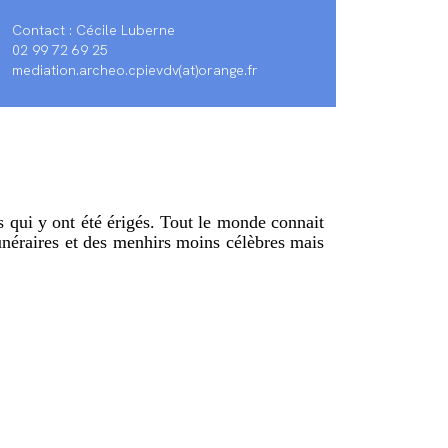
Contact : Cécile Luberne
02 99 72 69 25
mediation.archeo.cpievdv(at)orange.fr
 qui y ont été érigés. Tout le monde connait
néraires et des menhirs moins célèbres mais