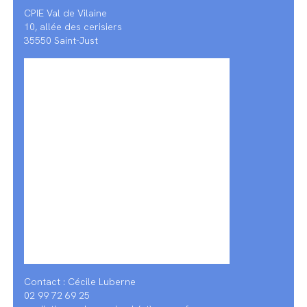
CPIE Val de Vilaine
10, allée des cerisiers
35550 Saint-Just
Contact : Cécile Luberne
02 99 72 69 25