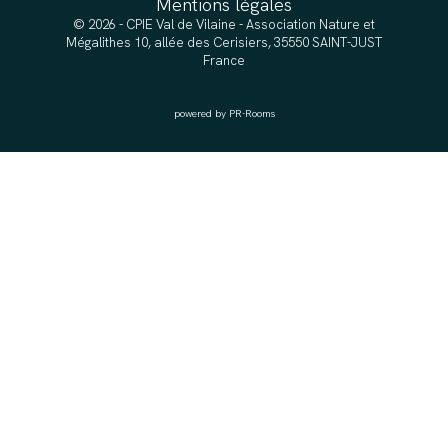
Mentions légales
© 2026 - CPIE Val de Vilaine - Association Nature et
Mégalithes 10, allée des Cerisiers, 35550 SAINT-JUST
France
powered by PR-Rooms