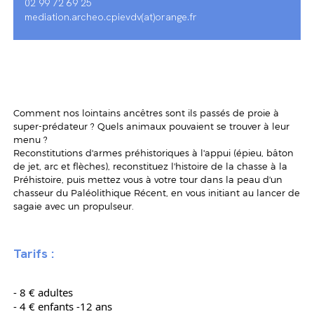
02 99 72 69 25
mediation.archeo.cpievdv(at)orange.fr
Comment nos lointains ancêtres sont ils passés de proie à
super-prédateur ? Quels animaux pouvaient se trouver à leur
menu ?
Reconstitutions d'armes préhistoriques à l'appui (épieu, bâton
de jet, arc et flèches), reconstituez l'histoire de la chasse à la
Préhistoire, puis mettez vous à votre tour dans la peau d'un
chasseur du Paléolithique Récent, en vous initiant au lancer de
sagaie avec un propulseur.
Tarifs :
- 8 € adultes
- 4 € enfants -12 ans