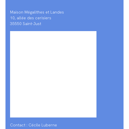
Maison Mégalithes et Landes
10, allée des cerisiers
35550 Saint-Just
Contact : Cécile Luberne