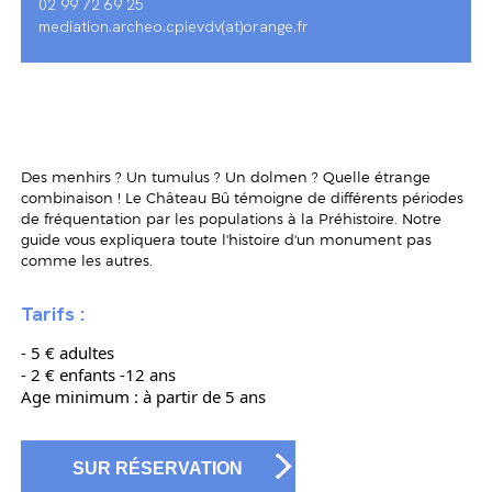
02 99 72 69 25
mediation.archeo.cpievdv(at)orange.fr
Des menhirs ? Un tumulus ? Un dolmen ? Quelle étrange
combinaison ! Le Château Bû témoigne de différents périodes
de fréquentation par les populations à la Préhistoire. Notre
guide vous expliquera toute l'histoire d'un monument pas
comme les autres.
Tarifs :
- 5 € adultes
- 2 € enfants -12 ans
Age minimum : à partir de 5 ans
SUR RÉSERVATION