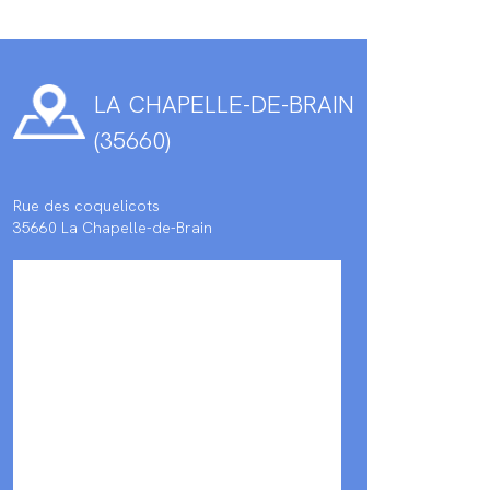
LA CHAPELLE-DE-BRAIN
(35660)
Rue des coquelicots
35660 La Chapelle-de-Brain