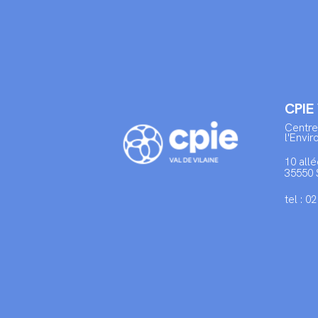
CPIE
Centre
l'Envi
10 allé
35550 
tel : 0